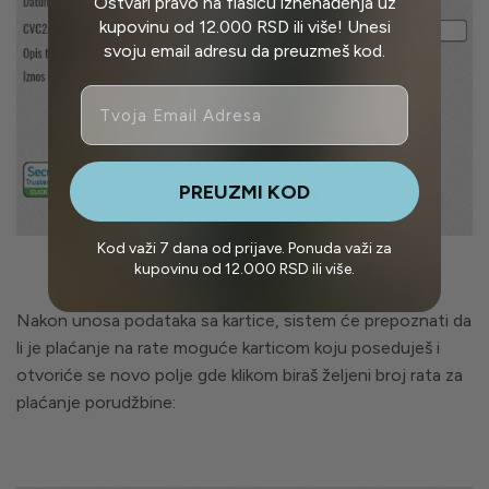
Ostvari pravo na flašicu iznenađenja uz
kupovinu od 12.000 RSD ili više! Unesi
Prilikom plaćanja preko administrativne zabrane, na
svoju email adresu da preuzmeš kod.
proizvode se ne primenjuju snižene ili akcijske cene.
Email
PREUZMI KOD
Kod važi 7 dana od prijave. Ponuda važi za
kupovinu od 12.000 RSD ili više.
Nakon unosa podataka sa kartice, sistem će prepoznati da
li je plaćanje na rate moguće karticom koju poseduješ i
otvoriće se novo polje gde klikom biraš željeni broj rata za
plaćanje porudžbine: