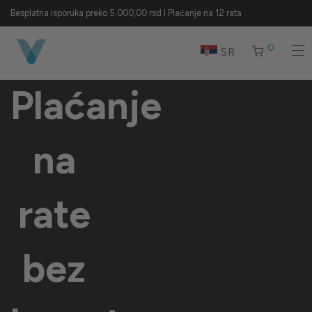
Besplatna isporuka preko 5.000,00 rsd I Plaćanje na 12 rata
0
SR
Plaćanje
na
rate
bez