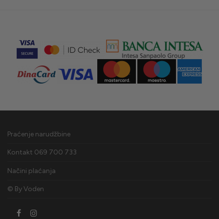
Praćenje narudžbine
Kontakt 069 700 733
Načini plaćanja
© By
Voden