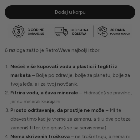
Dodaj u korpu
6 razloga zašto je RetroWave najbolji izbor:
Nećeš više kupovati vodu u plastici i tegliti iz
marketa
– Bolje po zdravlje, bolje za planetu, bolje za
tvoja leđa, a i za tvoj novčanik.
Fitrira vodu, a čuva minerale
– Hidriraćeš se pravilno,
jer su minerali krucijalni.
Prosto održavanje, da prostije ne može
– Mi te
obavestimo kad je vreme za zamenu, a ti u dva poteza
zameniš filter. (ne gnjaviš se sa serviserima)
Nema skrivenih troškova
– ne troši struju, a nema ni