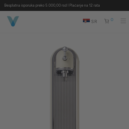
Besplatna isporuka preko 5.000,00 rsd I Plaćanje na 12 rata
0
SR