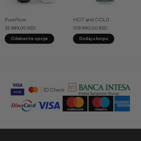
PureFlow
HOT and COLD
32.989,00
RSD
109.990,00
RSD
Ovaj
Odaberite opcije
Dodaj u korpu
proizvod
ima
više
varijanti.
Opcije
mogu
biti
izabrane
na
stranici
proizvoda.