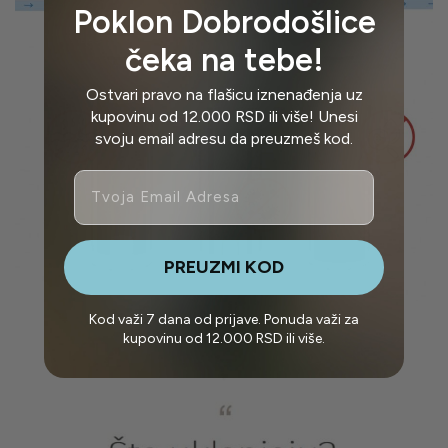
Poklon Dobrodošlice
čeka na tebe!
Ostvari pravo na flašicu iznenađenja uz
kupovinu od 12.000 RSD ili više! Unesi
svoju email adresu da preuzmeš kod.
Email
PREUZMI KOD
Kod važi 7 dana od prijave. Ponuda važi za
kupovinu od 12.000 RSD ili više.