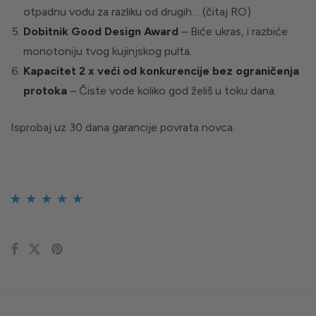
otpadnu vodu za razliku od drugih… (čitaj RO)
Dobitnik Good Design Award
– Biće ukras, i razbiće
monotoniju tvog kujinjskog pulta.
Kapacitet 2 x veći od konkurencije bez ograničenja
protoka
– Čiste vode koliko god želiš u toku dana.
Isprobaj uz 30 dana garancije povrata novca.
Ocenjeno
133
4.95
od 5 na osnovu
ocene kupca