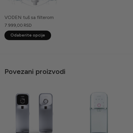
VODEN tuš sa filterom
7.999,00
RSD
Ovaj
Odaberite opcije
proizvod
ima
više
varijanti.
Povezani proizvodi
Opcije
mogu
biti
izabrane
na
stranici
proizvoda.