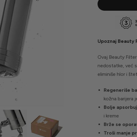
Upoznaj Beauty Fi
Ovaj Beauty Filter
nedostatke, već s
eliminiše hlor i š
Regeneriše ba
kožna barijera 
Bolje apsorbu
i kreme
Brže se opora
Troši manje p