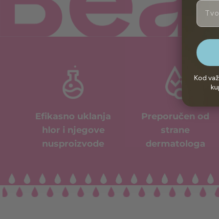
Email
Kod važ
ku
Efikasno uklanja
Preporučen od
hlor i njegove
strane
nusproizvode
dermatologa