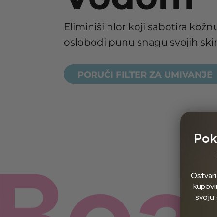
Eliminiši hlor koji sabotira kožnu
oslobodi punu snagu svojih ski
PORUČI FILTER ZA UMIVANJE
Pok
Ostvari
kupovin
svoju 