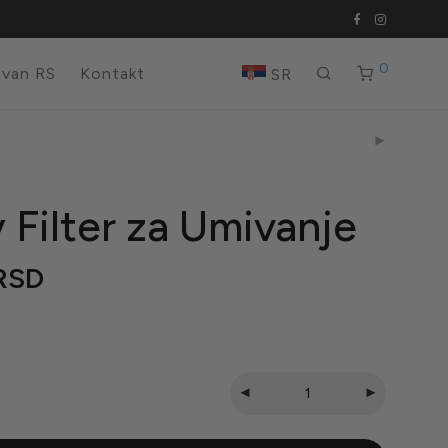
0
 van RS
Kontakt
SR
 Filter za Umivanje
RSD