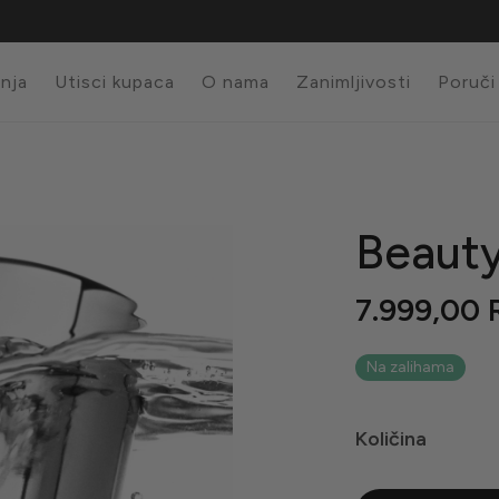
anja
Utisci kupaca
O nama
Zanimljivosti
Poruči
Beauty
7.999,00
Na zalihama
Količina