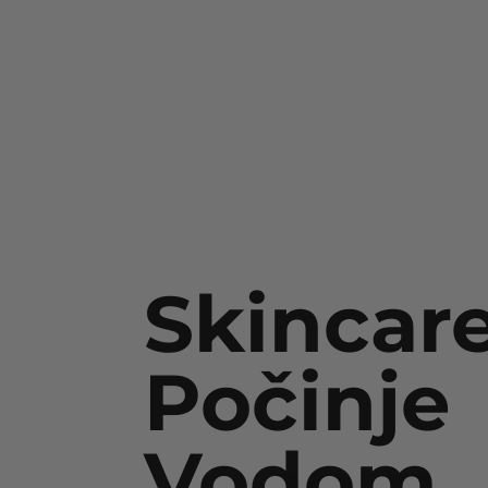
Skincar
Počinje
Vodom