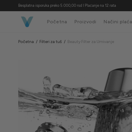
Besplatna isporuka preko 5.000,00 rsd I Plaćanje na 12 rata
Početna
Proizvodi
Načini plać
Početna
/
Filteri za tuš
/
Beauty Filter za Umivanje