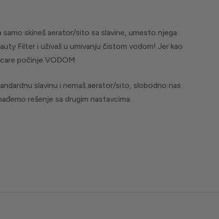
 samo skineš aerator/sito sa slavine, umesto njega
uty Filter i uživaš u umivanju čistom vodom! Jer kao
n-care počinje VODOM
tandardnu slavinu i nemaš aerator/sito, slobodno nas
onađemo rešenje sa drugim nastavcima.