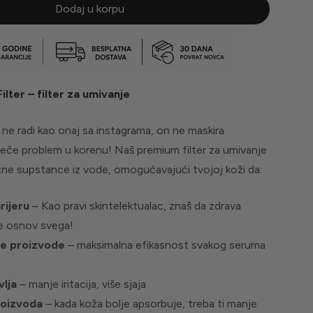
Dodaj u korpu
lter – filter za umivanje
 ne radi kao onaj sa instagrama, on ne maskira
eče problem u korenu! Naš premium filter za umivanje
tetne supstance iz vode, omogućavajući tvojoj koži da:
rijeru
– Kao pravi skintelektualac, znaš da zdrava
je osnov svega!
je proizvode
– maksimalna efikasnost svakog seruma
vlja
– manje iritacija, više sjaja
roizvoda
– kada koža bolje apsorbuje, treba ti manje