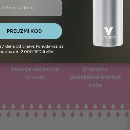
PREUZMI KOD
i 7 dana od prijave. Ponuda važi za
povinu od 12.000 RSD ili više.
Uklanja nečistoće
Značajno
iz vode
poboljšava kvalitet
kože