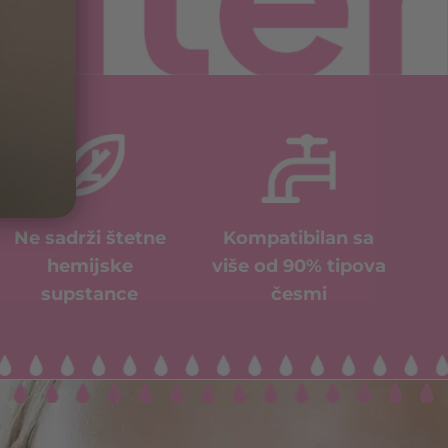
Ne sadrži štetne
Kompatibilan sa
hemijske
više od 90% tipova
supstance
česmi