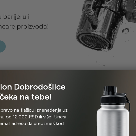
 barijeru i
ncare proizvoda!
lon Dobrodošlice
čeka na tebe!
 pravo na flašicu iznenađenja uz
u od 12.000 RSD ili više! Unesi
email adresu da preuzmeš kod.