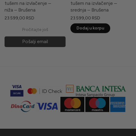
tušem na izvlačenje –
tušem na izvlačenje –
niža – Brušena
srednja – Brušena
23.599,00
RSD
23.599,00
RSD
Dodaj u korpu
Pročitajte još
Pošalji email