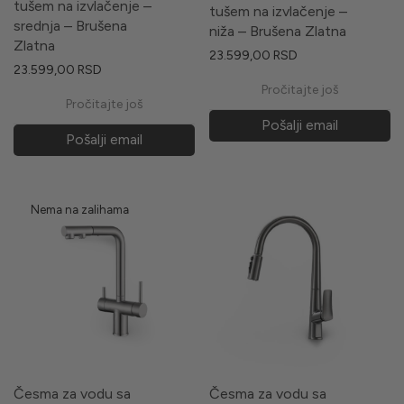
tušem na izvlačenje –
tušem na izvlačenje –
srednja – Brušena
niža – Brušena Zlatna
Zlatna
23.599,00
RSD
23.599,00
RSD
Pročitajte još
Pročitajte još
Pošalji email
Pošalji email
Česma za vodu sa
Česma za vodu sa