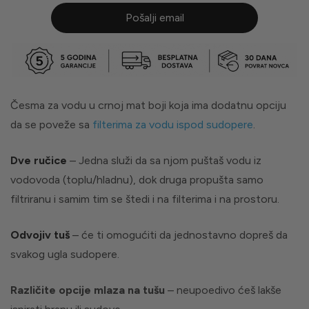
Pošalji email
Česma za vodu u crnoj mat boji koja ima dodatnu opciju
da se poveže sa
filterima za vodu ispod sudopere
.
Dve ručice
– Jedna služi da sa njom puštaš vodu iz
vodovoda (toplu/hladnu), dok druga propušta samo
filtriranu i samim tim se štedi i na filterima i na prostoru.
Odvojiv tuš
– će ti omogućiti da jednostavno dopreš da
svakog ugla sudopere.
Različite opcije mlaza na tušu
– neupoedivo ćeš lakše