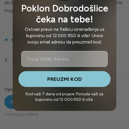
da bojler bude pod pritiskom kako bi montaža česme bila
Poklon Dobrodošlice
moguća.
čeka na tebe!
Ostvari pravo na flašicu iznenađenja uz
kupovinu od 12.000 RSD ili više! Unesi
svoju email adresu da preuzmeš kod.
Ocenjeno
4
4.75
Email
od 5 na osnovu
ocene kupca
PREUZMI KOD
Opis
Kod važi 7 dana od prijave. Ponuda važi za
kupovinu od 12.000 RSD ili više.
4
Recenzije
Instalacija filtera