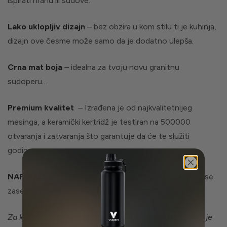
ispirati hranu ili sudove.
Lako uklopljiv dizajn
– bez obzira u kom stilu ti je kuhinja,
dizajn ove česme može samo da je dodatno ulepša.
Crna mat boja
– idealna za tvoju novu granitnu
sudoperu…
Premium kvalitet
– Izrađena je od najkvalitetnijeg
mesinga, a keramički kertridž je testiran na 500000
otvaranja i zatvaranja što garantuje da će te služiti
godinama…
NAPOMENA
– Česma je samostalan proizvod i kupuje se
zasebno od filtera za vodu ispod sudopere
UnderSink
Za kuhinjske bojlere bez centralnog sistema potrebno je