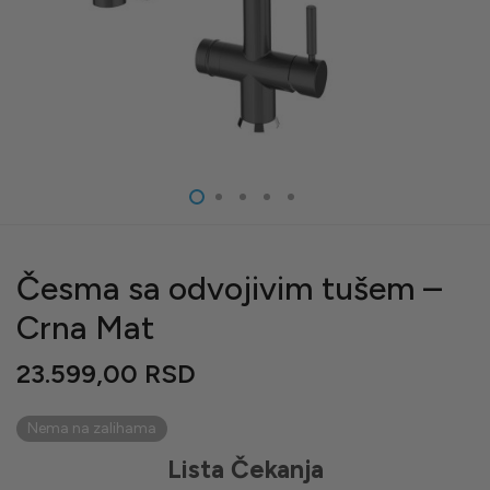
Česma sa odvojivim tušem –
Crna Mat
23.599,00
RSD
Nema na zalihama
Lista Čekanja