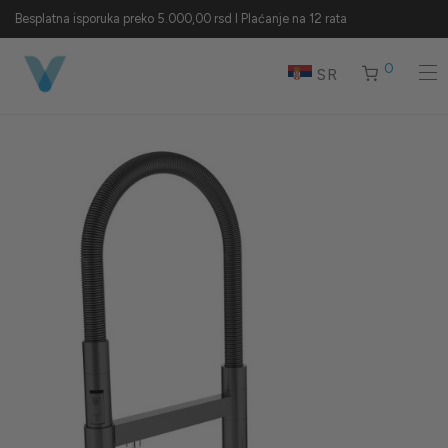
Besplatna isporuka preko 5.000,00 rsd I Plaćanje na 12 rata
0
SR