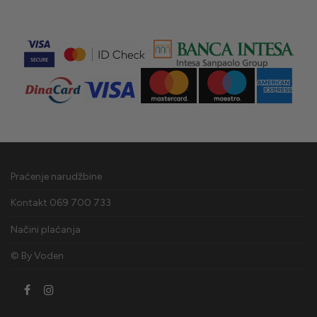
Praćenje narudžbine
Kontakt 069 700 733
Načini plaćanja
© By
Voden