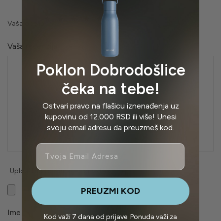
Vaša ocena
Vaša recenzija
*
Poklon Dobrodošlice
čeka na tebe!
Ostvari pravo na flašicu iznenađenja uz
kupovinu od 12.000 RSD ili više! Unesi
svoju email adresu da preuzmeš kod.
Email
Upload up to 3 images or videos
PREUZMI KOD
Ime
*
E-pošta
*
Kod važi 7 dana od prijave. Ponuda važi za