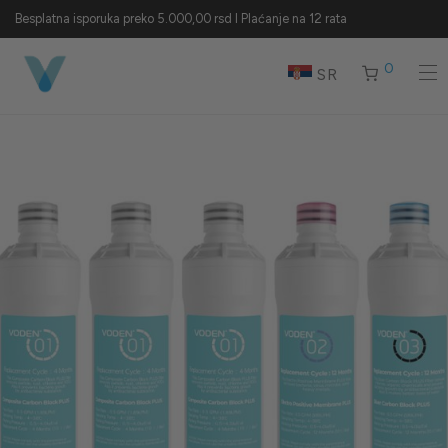
Besplatna isporuka preko 5.000,00 rsd I Plaćanje na 12 rata
0
SR