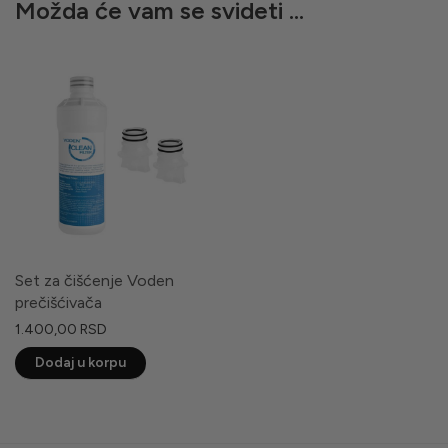
Možda će vam se svideti …
Set za čišćenje Voden
prečišćivača
1.400,00
RSD
Dodaj u korpu