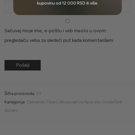
kupovinu od 12.000 RSD ili više.
Sačuvaj moje ime, e-poštu i veb mesto u ovom
pregledaču veba za sledeći put kada komentarišem.
Šifra proizvoda:
53
Kategorija:
Zamenski Filteri i Aksesoari za Aparate i UnderSink
Sistem